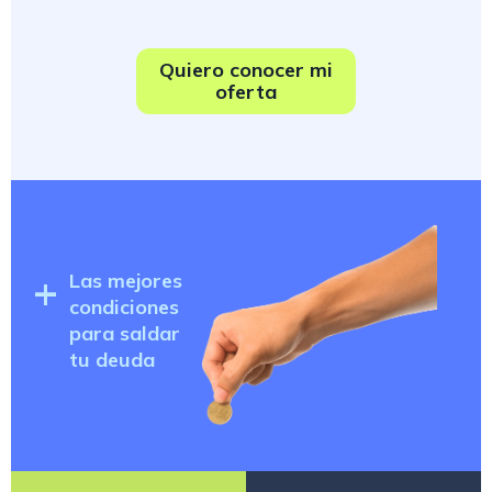
Quiero conocer mi
oferta
+
Las mejores
condiciones
para saldar
tu deuda